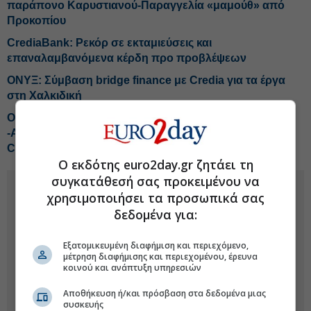
παράπονο Καρυστιανού-Παραγγελία «μαμούθ» από
Προκοπίου
CrediaBank: Ρεκόρ σε εκταμιεύσεις και
επαναλαμβανόμενα κέρδη προ προβλέψεων
ΟΝΥΞ: Σύμβαση bridge finance με Credia για τα έργα
στη Χαλκιδική
Οι κερδοφόρες πωλήσεις του Βαγγέλη Μαρινάκη
-Αναψε φωτιές στη ΝΔ ο Βλάχος -Tips για ΤΙΤΑΝ, ΜΟΗ,
CREDIA
Ο εκδότης euro2day.gr ζητάει τη
συγκατάθεσή σας προκειμένου να
χρησιμοποιήσει τα προσωπικά σας
δεδομένα για:
Εξατομικευμένη διαφήμιση και περιεχόμενο,
μέτρηση διαφήμισης και περιεχομένου, έρευνα
κοινού και ανάπτυξη υπηρεσιών
Αποθήκευση ή/και πρόσβαση στα δεδομένα μιας
συσκευής