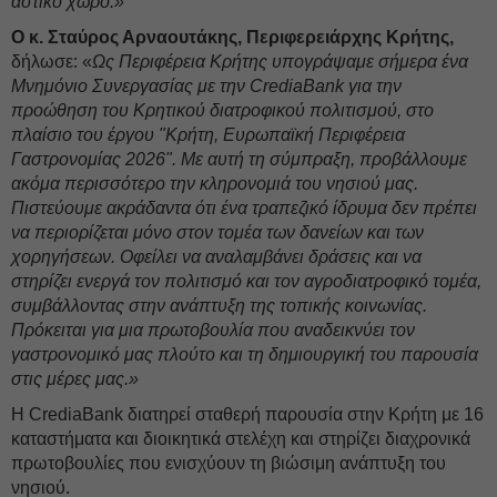
αστικό χώρο.»
Ο κ. Σταύρος Αρναουτάκης, Περιφερειάρχης Κρήτης,
δήλωσε: «
Ως Περιφέρεια Κρήτης υπογράψαμε σήμερα ένα
Μνημόνιο Συνεργασίας με την
CrediaBank
για την
προώθηση του Κρητικού διατροφικού πολιτισμού, στο
πλαίσιο του έργου "Κρήτη, Ευρωπαϊκή Περιφέρεια
Γαστρονομίας 2026". Με αυτή τη σύμπραξη, προβάλλουμε
ακόμα περισσότερο την κληρονομιά του νησιού μας.
Πιστεύουμε ακράδαντα ότι ένα τραπεζικό ίδρυμα δεν πρέπει
να περιορίζεται μόνο στον τομέα των δανείων και των
χορηγήσεων. Οφείλει να αναλαμβάνει δράσεις και να
στηρίζει ενεργά τον πολιτισμό και τον αγροδιατροφικό τομέα,
συμβάλλοντας στην ανάπτυξη της τοπικής κοινωνίας.
Πρόκειται για μια πρωτοβουλία που αναδεικνύει τον
γαστρονομικό μας πλούτο και τη δημιουργική του παρουσία
στις μέρες μας.»
Η CrediaBank διατηρεί σταθερή παρουσία στην Κρήτη με 16
καταστήματα και διοικητικά στελέχη και στηρίζει διαχρονικά
πρωτοβουλίες που ενισχύουν τη βιώσιμη ανάπτυξη του
νησιού.