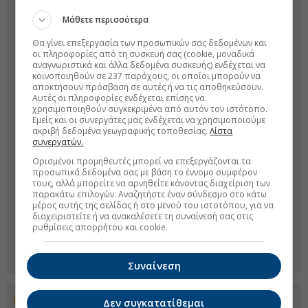
Μάθετε περισσότερα
Θα γίνει επεξεργασία των προσωπικών σας δεδομένων και
οι πληροφορίες από τη συσκευή σας (cookie, μοναδικά
αναγνωριστικά και άλλα δεδομένα συσκευής) ενδέχεται να
κοινοποιηθούν σε 237 παρόχους, οι οποίοι μπορούν να
αποκτήσουν πρόσβαση σε αυτές ή να τις αποθηκεύσουν.
Αυτές οι πληροφορίες ενδέχεται επίσης να
χρησιμοποιηθούν συγκεκριμένα από αυτόν τον ιστότοπο.
Εμείς και οι συνεργάτες μας ενδέχεται να χρησιμοποιούμε
ακριβή δεδομένα γεωγραφικής τοποθεσίας.
Λίστα
συνεργατών.
Ορισμένοι προμηθευτές μπορεί να επεξεργάζονται τα
προσωπικά δεδομένα σας με βάση το έννομο συμφέρον
τους, αλλά μπορείτε να αρνηθείτε κάνοντας διαχείριση των
παρακάτω επιλογών. Αναζητήστε έναν σύνδεσμο στο κάτω
μέρος αυτής της σελίδας ή στο μενού του ιστοτόπου, για να
διαχειριστείτε ή να ανακαλέσετε τη συναίνεσή σας στις
ρυθμίσεις απορρήτου και cookie.
Συναίνεση
Προσθέστε το euro2day.gr στο Discover
Δεν συγκατατίθεμαι