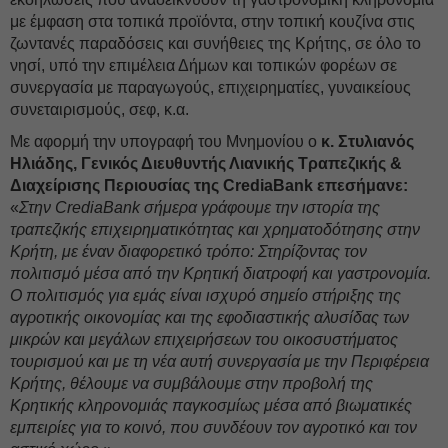
με έμφαση στα τοπικά προϊόντα, στην τοπική κουζίνα στις
ζωντανές παραδόσεις και συνήθειες της Κρήτης, σε όλο το
νησί, υπό την επιμέλεια Δήμων και τοπικών φορέων σε
συνεργασία με παραγωγούς, επιχειρηματίες, γυναικείους
συνεταιρισμούς, σεφ, κ.α.
Με αφορμή την υπογραφή του Μνημονίου ο
κ. Στυλιανός
Ηλιάδης, Γενικός Διευθυντής Λιανικής Τραπεζικής &
Διαχείρισης Περιουσίας της CrediaBank επεσήμανε:
«
Στην
CrediaBank
σήμερα γράφουμε την ιστορία της
τραπεζικής επιχειρηματικότητας και χρηματοδότησης στην
Κρήτη, με έναν διαφορετικό τρόπο: Στηρίζοντας τον
πολιτισμό μέσα από την Κρητική διατροφή και γαστρονομία.
Ο πολιτισμός για εμάς είναι ισχυρό σημείο στήριξης της
αγροτικής οικονομίας και της εφοδιαστικής αλυσίδας των
μικρών και μεγάλων επιχειρήσεων του οικοσυστήματος
τουρισμού και με τη νέα αυτή συνεργασία με την Περιφέρεια
Κρήτης, θέλουμε να συμβάλουμε στην προβολή της
Κρητικής κληρονομιάς παγκοσμίως μέσα από βιωματικές
εμπειρίες για το κοινό, που συνδέουν τον αγροτικό και τον