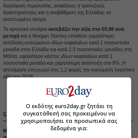
διαχείριση περιουσίας, ασφάλειες ή τραπεζικές
δραστηριότητες και η αναβάθμιση της Ελλάδας σε
ανεπτυγμένη αγορά.
Το αρνητικό σενάριο
κατεβάζει την αξία στο €0,86 ανά
μετοχή
και η Morgan Stanley υποθέτει χαμηλότερη
απόδοση ενσώματων ιδίων κεφαλαίων κατά 1 ποσοστιαία
μονάδα στην Ελλάδα και κατά 2,5 ποσοστιαίες μονάδες στη
Μάλτα, υψηλότερο κόστος ιδίων κεφαλαίων κατά 1
ποσοστιαία μονάδα και χαμηλότερη ανάπτυξη στο 6%. Η
αποτίμηση υποχωρεί στις 1,2 φορές την ενσώματη λογιστική
αξία του 2028.
#CrediaBank
#Τιμή στόχος μετοχής
#Morgan Stanley
Ο εκδότης euro2day.gr ζητάει τη
συγκατάθεσή σας προκειμένου να
ΣΧΕΤΙΚΑ ΘΕΜΑΤΑ
χρησιμοποιήσει τα προσωπικά σας
δεδομένα για:
Morgan Stanley: Ψήφος εμπιστοσύνης στις τράπεζες,
πού ποντάρει για το Q2