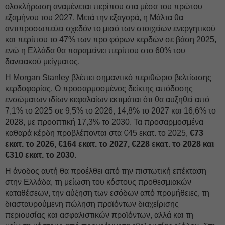
ολοκλήρωση αναμένεται περίπου στα μέσα του πρώτου
εξαμήνου του 2027. Μετά την εξαγορά, η Μάλτα θα
αντιπροσωπεύει σχεδόν το μισό των στοιχείων ενεργητικού
και περίπου το 47% των προ φόρων κερδών σε βάση 2025,
ενώ η Ελλάδα θα παραμείνει περίπου στο 60% του
δανειακού μείγματος.
Η Morgan Stanley βλέπει σημαντικό περιθώριο βελτίωσης
κερδοφορίας. Ο προσαρμοσμένος δείκτης απόδοσης
ενσώματων ιδίων κεφαλαίων εκτιμάται ότι θα αυξηθεί από
7,1% το 2025 σε 9,5% το 2026, 14,8% το 2027 και 16,6% το
2028, με προοπτική 17,3% το 2030. Τα προσαρμοσμένα
καθαρά κέρδη προβλέπονται στα €45 εκατ. το 2025,
€73
εκατ. το 2026, €164 εκατ. το 2027, €228 εκατ. το 2028 και
€310 εκατ. το 2030
.
Η άνοδος αυτή θα προέλθει από την πιστωτική επέκταση
στην Ελλάδα, τη μείωση του κόστους προθεσμιακών
καταθέσεων, την αύξηση των εσόδων από προμήθειες, τη
διασταυρούμενη πώληση προϊόντων διαχείρισης
περιουσίας και ασφαλιστικών προϊόντων, αλλά και τη