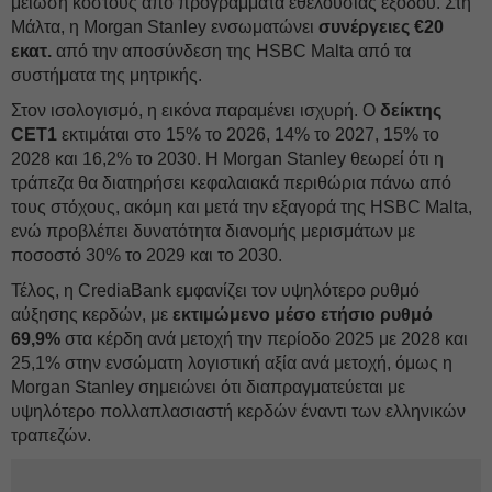
μείωση κόστους από προγράμματα εθελουσίας εξόδου. Στη
Μάλτα, η Morgan Stanley ενσωματώνει
συνέργειες €20
εκατ.
από την αποσύνδεση της HSBC Malta από τα
συστήματα της μητρικής.
Στον ισολογισμό, η εικόνα παραμένει ισχυρή. Ο
δείκτης
CET1
εκτιμάται στο 15% το 2026, 14% το 2027, 15% το
2028 και 16,2% το 2030. Η Morgan Stanley θεωρεί ότι η
τράπεζα θα διατηρήσει κεφαλαιακά περιθώρια πάνω από
τους στόχους, ακόμη και μετά την εξαγορά της HSBC Malta,
ενώ προβλέπει δυνατότητα διανομής μερισμάτων με
ποσοστό 30% το 2029 και το 2030.
Τέλος, η CrediaBank εμφανίζει τον υψηλότερο ρυθμό
αύξησης κερδών, με
εκτιμώμενο μέσο ετήσιο ρυθμό
69,9%
στα κέρδη ανά μετοχή την περίοδο 2025 με 2028 και
25,1% στην ενσώματη λογιστική αξία ανά μετοχή, όμως η
Morgan Stanley σημειώνει ότι διαπραγματεύεται με
υψηλότερο πολλαπλασιαστή κερδών έναντι των ελληνικών
τραπεζών.