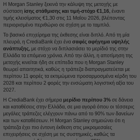
Η Morgan Stanley ξεκινά την κάλυψη της μετοχής με
σύσταση
ίσης στάθμισης και τιμή-στόχο €1,16,
έναντι
τιμής κλεισίματος €1,30 στις 11 Μαΐου 2026, βλέποντας
περιορισμένο περιθώριο σε σχέση με το ταμπλό.
Το βασικό επιχείρημα της έκθεσης είναι διπλό. Από τη μία
πλευρά, η CrediaBank έχει ένα
σαφές αφήγημα υψηλής
ανάπτυξης,
με στόχο να διπλασιάσει το μερίδιό της στην
Ελλάδα τα επόμενα χρόνια. Από την άλλη, η αποτίμηση της
μετοχής κινείται ήδη σε επίπεδα που η Morgan Stanley
θεωρεί απαιτητικά, καθώς η τράπεζα διαπραγματεύεται με
περίπου 11 φορές τα εκτιμώμενα προσαρμοσμένα κέρδη του
2028 και περίπου 2 φορές την ενσώματη λογιστική αξία του
2027.
Η CrediaBank έχει σήμερα
μερίδιο περίπου 3%
σε δάνεια
και καταθέσεις στην Ελλάδα, σε μια αγορά όπου οι τέσσερις
μεγάλες τράπεζες ελέγχουν πάνω από το 90% των δανείων
και των καταθέσεων. Η Morgan Stanley σημειώνει ότι η
τράπεζα έχει πιο έντονη έκθεση στις μικρομεσαίες
επιχειρήσεις σε σχέση με τις συστημικές, καθώς τα