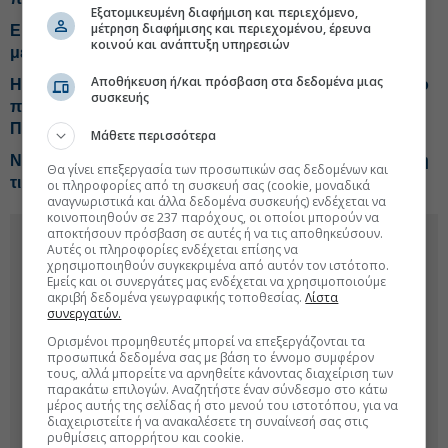
Εξατομικευμένη διαφήμιση και περιεχόμενο,
μέτρηση διαφήμισης και περιεχομένου, έρευνα
Εκτόξευση κερδών για τη Morgan Stanley, μπαράζ
κοινού και ανάπτυξη υπηρεσιών
μεγάλων ντιλ
Αποθήκευση ή/και πρόσβαση στα δεδομένα μιας
Η στρατηγική της CrediaBank για την HSBC Μάλτας-Το
συσκευής
παράπονο Καρυστιανού-Παραγγελία «μαμούθ» από
Προκοπίου
Μάθετε περισσότερα
NBG Securities για Metlen: Ισχυρότερο το β' εξάμηνο, η
Θα γίνει επεξεργασία των προσωπικών σας δεδομένων και
τιμή-στόχος
οι πληροφορίες από τη συσκευή σας (cookie, μοναδικά
αναγνωριστικά και άλλα δεδομένα συσκευής) ενδέχεται να
κοινοποιηθούν σε 237 παρόχους, οι οποίοι μπορούν να
αποκτήσουν πρόσβαση σε αυτές ή να τις αποθηκεύσουν.
Αυτές οι πληροφορίες ενδέχεται επίσης να
χρησιμοποιηθούν συγκεκριμένα από αυτόν τον ιστότοπο.
Εμείς και οι συνεργάτες μας ενδέχεται να χρησιμοποιούμε
ακριβή δεδομένα γεωγραφικής τοποθεσίας.
Λίστα
συνεργατών.
Ορισμένοι προμηθευτές μπορεί να επεξεργάζονται τα
προσωπικά δεδομένα σας με βάση το έννομο συμφέρον
τους, αλλά μπορείτε να αρνηθείτε κάνοντας διαχείριση των
παρακάτω επιλογών. Αναζητήστε έναν σύνδεσμο στο κάτω
μέρος αυτής της σελίδας ή στο μενού του ιστοτόπου, για να
διαχειριστείτε ή να ανακαλέσετε τη συναίνεσή σας στις
ρυθμίσεις απορρήτου και cookie.