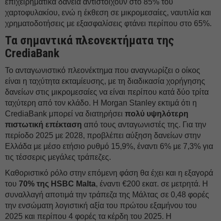
επιχειρηματικά δάνεια αντιστοιχούν στο 85% του
χαρτοφυλακίου, ενώ η έκθεση σε μικρομεσαίες, ναυτιλία και
χρηματοδοτήσεις με εξασφαλίσεις φτάνει περίπου στο 65%.
Τα σημαντικά πλεονεκτήματα της
CrediaBank
Το ανταγωνιστικό πλεονέκτημα που αναγνωρίζει ο οίκος
είναι η ταχύτητα εκταμίευσης, με τη διαδικασία χορήγησης
δανείων στις μικρομεσαίες να είναι περίπου κατά δύο τρίτα
ταχύτερη από τον κλάδο. Η Morgan Stanley εκτιμά ότι η
CrediaBank μπορεί να διατηρήσει
πολύ υψηλότερη
πιστωτική επέκταση
από τους ανταγωνιστές της. Για την
περίοδο 2025 με 2028, προβλέπει αύξηση δανείων στην
Ελλάδα με μέσο ετήσιο ρυθμό 15,9%, έναντι 6% με 7,3% για
τις τέσσερις μεγάλες τράπεζες.
Καθοριστικό ρόλο στην επόμενη φάση θα έχει και η εξαγορά
του
70% της HSBC Malta
, έναντι €200 εκατ. σε μετρητά. Η
συναλλαγή αποτιμά την τράπεζα της Μάλτας σε 0,48 φορές
την ενσώματη λογιστική αξία του πρώτου εξαμήνου του
2025 και περίπου 4 φορές τα κέρδη του 2025. Η