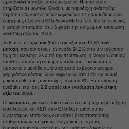
προεξοφλεί την αξία κατά δύο χρόνια. Η αποτίμηση
στηρίζεται σε μοντέλο Gordon, με παραδοχή ανάπτυξης
περίπου 7%, κόστος ιδίων κεφαλαίων 12,7% και άθροισμα
επιμέρους αξιών για Ελλάδα και Μάλτα. Στο βασικό σενάριο,
η μετοχή αποτιμάται σε 1,6 φορές την εκτιμώμενη ενσώματη
λογιστική αξία του 2028.
Το θετικό σενάριο
ανεβάζει την αξία στο €1,61 ανά
μετοχή
, που αντιστοιχεί σε άνοδο 24,2% από την τρέχουσα
τιμή της έκθεσης. Σε αυτή την περίπτωση, η Morgan Stanley
υποθέτει απόδοση ενσώματων ιδίων κεφαλαίων κατά 1
ποσοστιαία μονάδα υψηλότερη από το βασικό σενάριο,
χαμηλότερο κόστος ιδίων κεφαλαίων στο 12% και ρυθμό
μακροπρόθεσμης ανάπτυξης περίπου 8%. Η αποτίμηση
ανεβαίνει έτσι στις
2,2 φορές την ενσώματη λογιστική
αξία του 2028.
Οι
καταλύτες
για ένα τέτοιο σενάριο είναι η ταχύτερη αύξηση
επενδύσεων και ΑΕΠ στην Ελλάδα, η πιθανότητα
υψηλότερων επιτοκίων, οι κινήσεις βελτιστοποίησης
σταθμισμένων στοιχείων ενεργητικού, οι αγορές
επανεξυπηρετούμενων δανείων, πιθανές εξαγορές σε