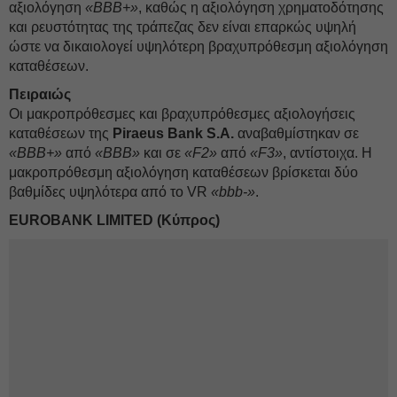
αξιολόγηση
«BBB+»
, καθώς η αξιολόγηση χρηματοδότησης
και ρευστότητας της τράπεζας δεν είναι επαρκώς υψηλή
ώστε να δικαιολογεί υψηλότερη βραχυπρόθεσμη αξιολόγηση
καταθέσεων.
Πειραιώς
Οι μακροπρόθεσμες και βραχυπρόθεσμες αξιολογήσεις
καταθέσεων της
Piraeus Bank S.A.
αναβαθμίστηκαν σε
«BBB+»
από
«BBB»
και σε
«F2»
από
«F3»
, αντίστοιχα. Η
μακροπρόθεσμη αξιολόγηση καταθέσεων βρίσκεται δύο
βαθμίδες υψηλότερα από το VR
«bbb-»
.
EUROBANK LIMITED (Κύπρος)