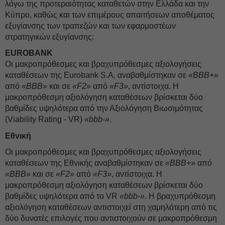
λόγω της προτεραιότητας καταθετών στην Ελλάδα και την
Κύπρο, καθώς και των επιμέρους απαιτήσεων αποθέματος
εξυγίανσης των τραπεζών και των εφαρμοστέων
στρατηγικών εξυγίανσης:
EUROBANK
Οι μακροπρόθεσμες και βραχυπρόθεσμες αξιολογήσεις
καταθέσεων της Eurobank S.A. αναβαθμίστηκαν σε
«BBB+»
από
«BBB»
και σε
«F2»
από
«F3»
, αντίστοιχα. Η
μακροπρόθεσμη αξιολόγηση καταθέσεων βρίσκεται δύο
βαθμίδες υψηλότερα από την Αξιολόγηση Βιωσιμότητας
(Viability Rating - VR)
«bbb-»
.
Εθνική
Οι μακροπρόθεσμες και βραχυπρόθεσμες αξιολογήσεις
καταθέσεων της Εθνικής αναβαθμίστηκαν σε
«BBB+»
από
«BBB»
και σε
«F2»
από
«F3»
, αντίστοιχα. Η
μακροπρόθεσμη αξιολόγηση καταθέσεων βρίσκεται δύο
βαθμίδες υψηλότερα από το VR
«bbb-»
. Η βραχυπρόθεσμη
αξιολόγηση καταθέσεων αντιστοιχεί στη χαμηλότερη από τις
δύο δυνατές επιλογές που αντιστοιχούν σε μακροπρόθεσμη