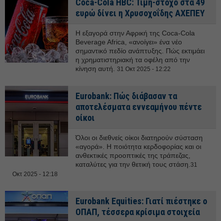
Coca-Cola HBC: Τιμή-στόχο στα 49
ευρώ δίνει η Χρυσοχοΐδης ΑΧΕΠΕΥ
Η εξαγορά στην Αφρική της Coca-Cola
Beverage Africa, «ανοίγει» ένα νέο
σημαντικό πεδίο ανάπτυξης. Πώς εκτιμάει
η χρηματιστηριακή τα οφέλη από την
κίνηση αυτή.
31 Οκτ 2025 - 12:22
Eurobank: Πώς διάβασαν τα
αποτελέσματα εννεαμήνου πέντε
οίκοι
Όλοι οι διεθνείς οίκοι διατηρούν σύσταση
«αγορά». Η ποιότητα κερδοφορίας και οι
ανθεκτικές προοπτικές της τράπεζας,
καταλύτες για την θετική τους στάση.
31
Οκτ 2025 - 12:18
Eurobank Equities: Γιατί πιέστηκε ο
ΟΠΑΠ, τέσσερα κρίσιμα στοιχεία