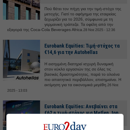
Πού θέτει τον πήχη για την τιμή-στόχο της
μετοχής. Γιατί το αφήγημα της εταιρείας
ξεχωρίζει για το 2026, σύμφωνα με τη
γερμανική τράπεζα. Τα οφέλη από την
εξαγορά της Coca-Cola Beverages Africa.
28 Νοε 2025 - 12:36
Eurobank Equities: Τιμή-στόχος τα
€14,6 για την Autohellas
Η εισηγμένη διατηρεί ισχυρή δυναμική
στον κύκλο εργασιών της σε όλες τις
βασικές δραστηριότητες, παρά το ολοένα
πιο απαιτητικό περιβάλλον, επισημαίνει. Η
εκτίμηση για τα οικονομικά μεγέθη.
26 Νοε
2025 - 13:03
Eurobank Equities: Ανεβαίνει στα
€62 η τιμή-στόχος για Metlen, top
pick