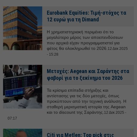
Eurobank Equities: Τιμή-στόχος τα
12 ευρώ για τη Dimand
Η χρηματιστηριακή περιμένει ότι το
μεγαλύτερο μέρος των αποεπενδύσεων
που αρχικά είχαν προγραμματιστεί για
φέτος θα ολοκληρωθεί το 2026.
12 Δεκ 2025
- 15:28
Μετοχές: Aegean και Σαράντης στα
φαβορί για το ξεκίνημα του 2026
Τα κρίσιμα επίπεδα στήριξης και
αντίστασης για τις δύο μετοχές, όπως
προκύπτουν από την τεχνική ανάλυση. Η
σταθερή μερισματική ιστορία της Aegean
και το discount της Σαράντης.
12 Δεκ 2025 -
07:17
Citi για Metlen: Τop pick στις