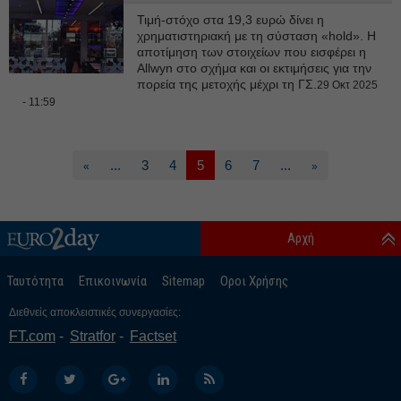
Τιμή-στόχο στα 19,3 ευρώ δίνει η
χρηματιστηριακή με τη σύσταση «hold». Η
αποτίμηση των στοιχείων που εισφέρει η
Allwyn στο σχήμα και οι εκτιμήσεις για την
πορεία της μετοχής μέχρι τη ΓΣ.
29 Οκτ 2025
- 11:59
...
3
4
5
6
7
...
«
»
Αρχή
Ταυτότητα
Επικοινωνία
Sitemap
Οροι Χρήσης
Διεθνείς αποκλειστικές συνεργασίες:
FT.com
Stratfor
Factset