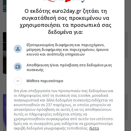
Κατά 11 ευρώ ανεβάζει τον πήχη για την
εταιρεία του Ευάγγελου Μυτιληναίου η
Ο εκδότης euro2day.gr ζητάει τη
χρηματιστηριακή. Επανακαθορίζουν το
συγκατάθεσή σας προκειμένου να
αναπτυξιακό μίγμα κυκλικά μέταλλα,
κρίσιμα μέταλλα και άμυνα.
26 Νοε 2025 - 09:41
χρησιμοποιήσει τα προσωπικά σας
δεδομένα για:
Τιμή-στόχο τα 3,7 ευρώ δίνει για
τη Μοτοδυναμική η Eurobank
Εξατομικευμένη διαφήμιση και περιεχόμενο,
μέτρηση διαφήμισης και περιεχομένου, έρευνα
Equities
κοινού και ανάπτυξη υπηρεσιών
Σύσταση «αγορά» δίνει η χρηματιστηριακή
Αποθήκευση ή/και πρόσβαση στα δεδομένα μιας
για τον τίτλο. Ποιες είναι οι εκτιμήσεις για
συσκευής
τα οικονομικά μεγέθη τα επόμενα χρόνια.
Η αποτίμηση και η σύγκριση με ομοειδείς
Μάθετε περισσότερα
εταιρείες.
25 Νοε 2025 - 12:03
Θα γίνει επεξεργασία των προσωπικών σας δεδομένων και
οι πληροφορίες από τη συσκευή σας (cookie, μοναδικά
Eurobank Equities: Αυξάνει τον
αναγνωριστικά και άλλα δεδομένα συσκευής) ενδέχεται να
κοινοποιηθούν σε 237 παρόχους, οι οποίοι μπορούν να
πήχη στα €21 για τη μετοχή της
αποκτήσουν πρόσβαση σε αυτές ή να τις αποθηκεύσουν.
ΔΕΗ
Αυτές οι πληροφορίες ενδέχεται επίσης να
χρησιμοποιηθούν συγκεκριμένα από αυτόν τον ιστότοπο.
Εμείς και οι συνεργάτες μας ενδέχεται να χρησιμοποιούμε
Τα νέα δεδομένα μετά την Capital Markets
ακριβή δεδομένα γεωγραφικής τοποθεσίας.
Λίστα
Day αναλύει η χρηματιστηριακή. Τρία